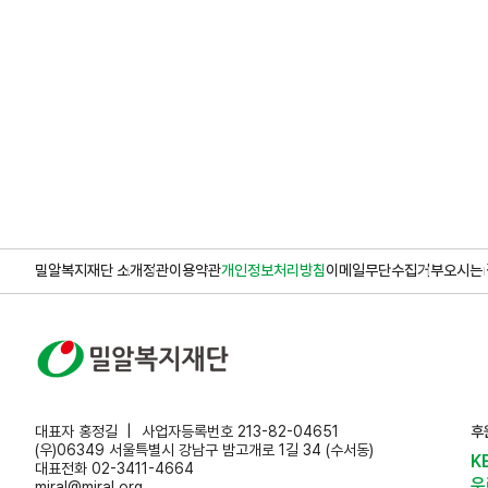
밀알복지재단 소개
정관
이용약관
개인정보처리방침
이메일무단수집거부
오시는 
대표자 홍정길
사업자등록번호 213-82-04651
후
(우)06349 서울특별시 강남구 밤고개로 1길 34 (수서동)
K
대표전화 02-3411-4664
우
miral@miral.org