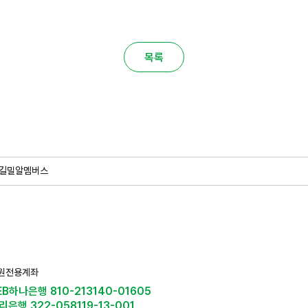
목록
길
밀알멤버스
원전용계좌
EB하나은행 810-213140-01605
리은행 322-058119-13-001