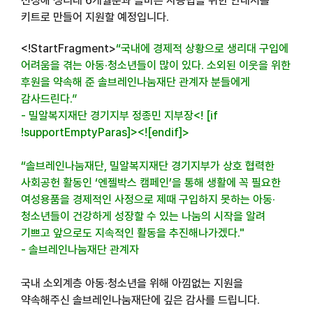
선정해 생리대 6개월분과 올바른 사용법을 위한 안내서를
키트로 만들어 지원할 예정입니다.
<!StartFragment>
“
국내에 경제적 상황으로 생리대 구입에
어려움을 겪는 아동
·
청소년들이 많이 있다
.
소외된 이웃을 위한
후원을 약속해 준 솔브레인나눔재단 관계자 분들에게
감사드린다
.”
-
밀알복지재단 경기지부 정종민 지부장
<! [if
!supportEmptyParas]><![endif]>
“
솔브레인나눔재단
,
밀알복지재단 경기지부가 상호 협력한
사회공헌 활동인
‘
엔젤박스 캠페인
’
을 통해 생활에 꼭 필요한
여성용품을 경제적인 사정으로 제때 구입하지 못하는 아동
·
청소년들이 건강하게 성장할 수 있는 나눔의 시작을 알려
기쁘고 앞으로도 지속적인 활동을 추진해나가겠다
."
-
솔브레인나눔재단 관계자
국내 소외계층 아동
·
청소년을 위해 아낌없는 지원을
약속해주신 솔브레인나눔재단에 깊은 감사를 드립니다
.