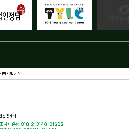
길
밀알멤버스
원전용계좌
EB하나은행 810-213140-01605