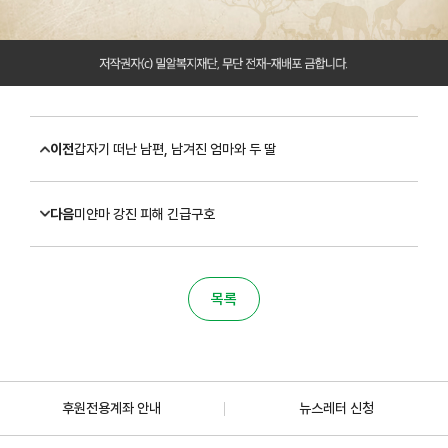
보
내
주
신
저
후
작
원
금
권
이전
갑자기 떠난 남편, 남겨진 엄마와 두 딸
은
자
세
소
(c)
녀
다음
미얀마 강진 피해 긴급구호
밀
와
같
알
이
도
복
움
지
목록
이
필
재
요
단
한
해
무
외
단
국
후원전용계좌 안내
뉴스레터 신청
가
전
의