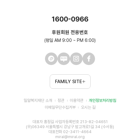
아
재
동
·
및
취
재
1600-0966
약
배
계
층
포
후원회원 전용번호
을
금
위
(평일 AM 9:00 ~ PM 6:00)
한
합
사
니
업
에
다.
지
원
됩
니
FAMILY SITE
다
.
교
밀알복지재단 소개
정관
이용약관
개인정보처리방침
육
이메일무단수집거부
오시는 길
지
원
대표자 홍정길 사업자등록번호 213-82-04651
(우)06349 서울특별시 강남구 밤고개로1길 34 (수서동)
의
대표전화 02-3411-4664
료
miral@miral.org