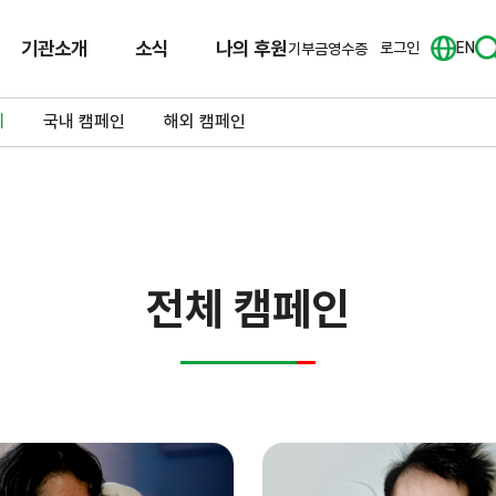
기관소개
소식
나의 후원
로그인
EN
기부금영수증
체
국내 캠페인
해외 캠페인
전체 캠페인