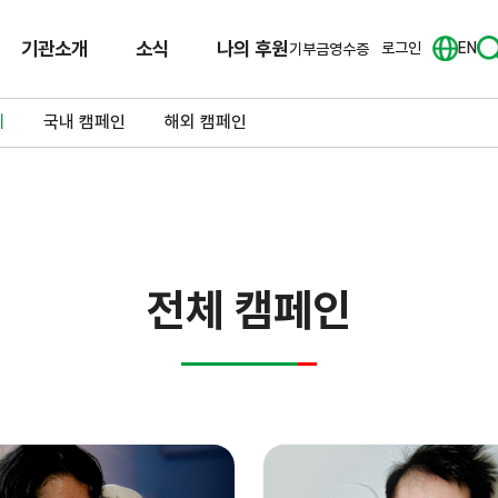
기관소개
소식
나의 후원
로그인
EN
기부금영수증
체
국내 캠페인
해외 캠페인
전체 캠페인