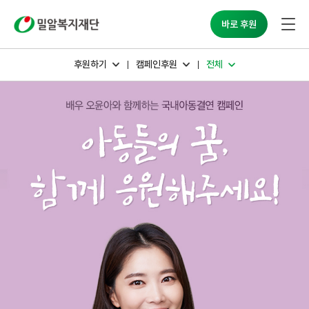
밀알복지재단
바로 후원
후원하기
캠페인후원
전체