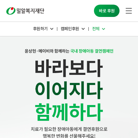
밀알복지재단
바로 후원
후원하기
캠페인후원
전체